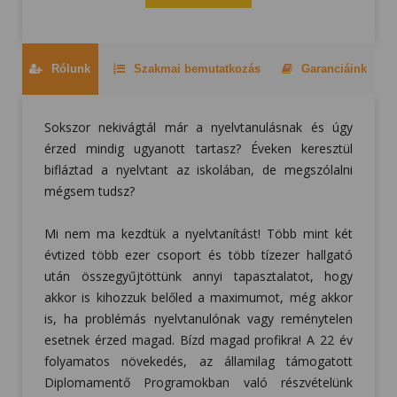
Rólunk
Szakmai bemutatkozás
Garanciáink
Sokszor nekivágtál már a nyelvtanulásnak és úgy
érzed mindig ugyanott tartasz? Éveken keresztül
bifláztad a nyelvtant az iskolában, de megszólalni
mégsem tudsz?
Mi nem ma kezdtük a nyelvtanítást! Több mint két
évtized több ezer csoport és több tízezer hallgató
után összegyűjtöttünk annyi tapasztalatot, hogy
akkor is kihozzuk belőled a maximumot, még akkor
is, ha problémás nyelvtanulónak vagy reménytelen
esetnek érzed magad. Bízd magad profikra! A 22 év
folyamatos növekedés, az államilag támogatott
Diplomamentő Programokban való részvételünk