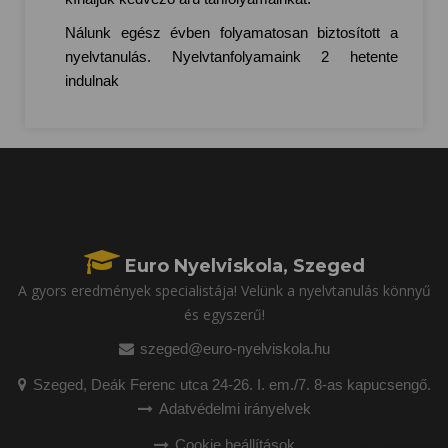
Nálunk egész évben folyamatosan biztosított a
nyelvtanulás. Nyelvtanfolyamaink 2 hetente
indulnak
Euro Nyelviskola, Szeged
A gyors eredmények specialistája! Velünk a nyelvtanulás könnyű
és egyszerű!
szeged@euro-nyelviskola.hu
Szeged, Deák Ferenc utca 24-26. I. em./7. 8-as kapucsengő.
Adatvédelmi irányelvek
Cookie beállítások